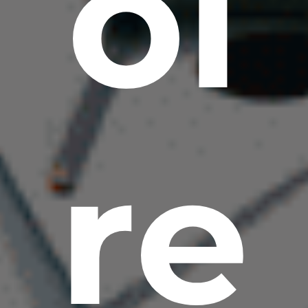
oi
re