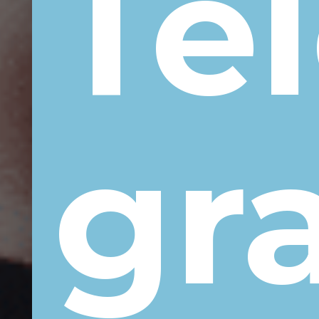
Té
or
gr