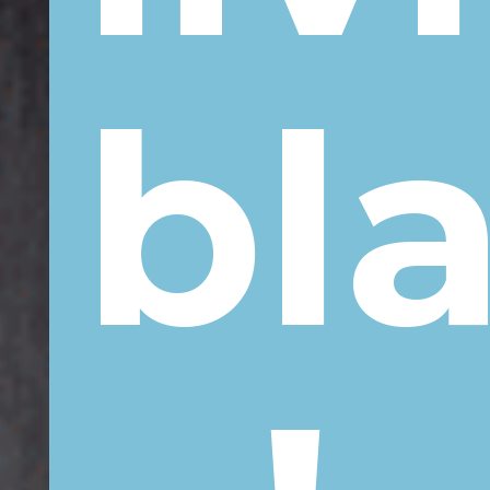
é
bl
s