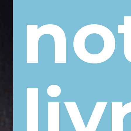
it
no
liv