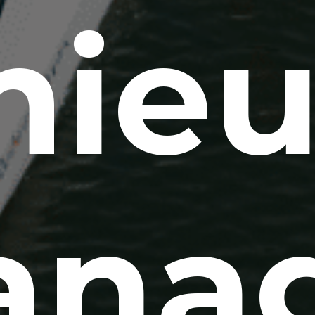
mieu
na