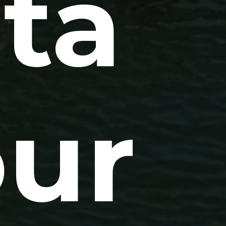
ta
our