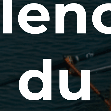
ilen
du