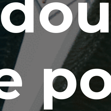
edou
e p