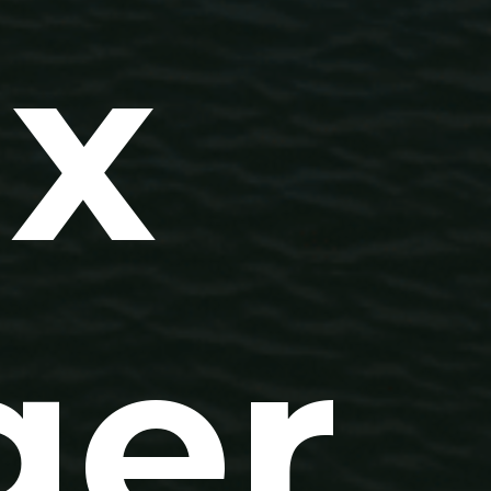
x
ger