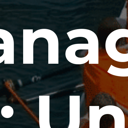
na
: U