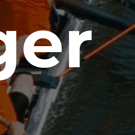
ger
n