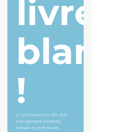
livre
blanc
!
👉 Découvrez les clés d’un
management moderne,
humain et performant.