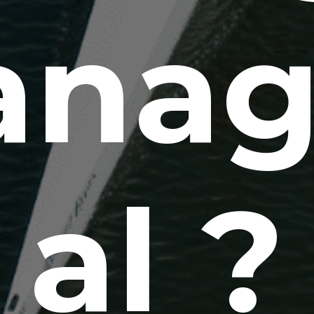
nag
al ?